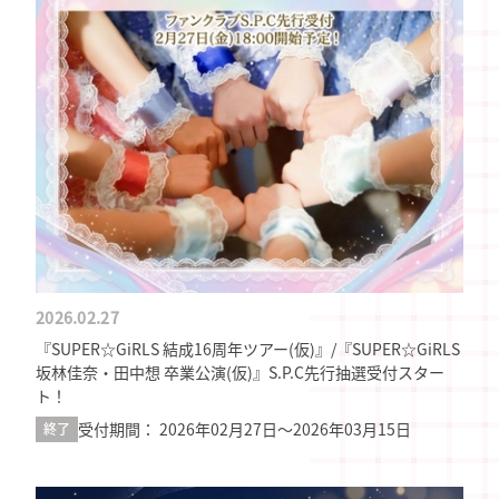
2026.02.27
『SUPER☆GiRLS 結成16周年ツアー(仮)』/『SUPER☆GiRLS
坂林佳奈・⽥中想 卒業公演(仮)』S.P.C先行抽選受付スター
ト！
受付期間： 2026年02月27日〜2026年03月15日
終了