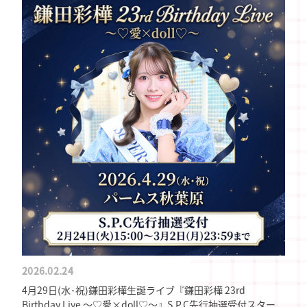
2026.02.24
4月29日(水･祝)鎌田彩樺生誕ライブ『鎌田彩樺 23rd
Birthday Live ～♡愛×doll♡～』S.P.C先行抽選受付スター